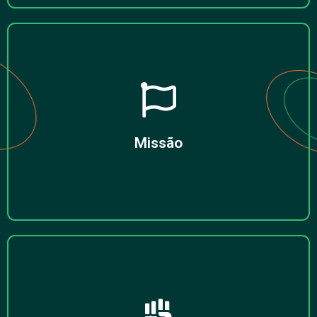
Defender a sociedade, zelando pela qualidade dos serviços
profissionais oferecidos, através da habilitação, regulação e
fiscalização do exercício profissional de Educação Física,
primando pela aplicação da conduta ética e excelência técnica
Missão
vinculadas a promoção da Saúde Física, Mental e Social.
Valorização +
Saúde +