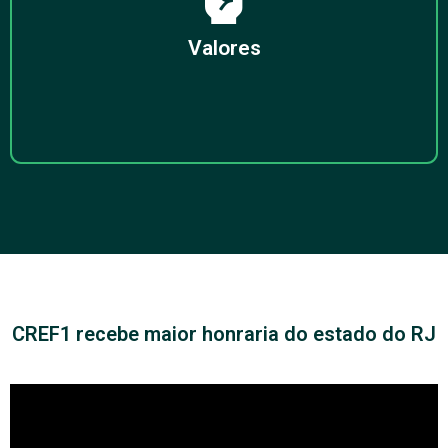
Excelência +
Tradição +
Valores
+
CREF1 recebe maior honraria do estado do RJ