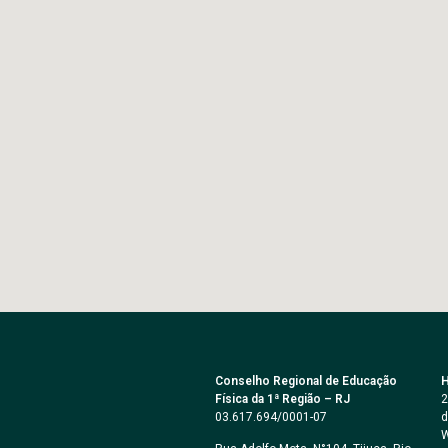
Conselho Regional de Educação
H
Física da 1ª Região – RJ
2
03.617.694/0001-07
d
W