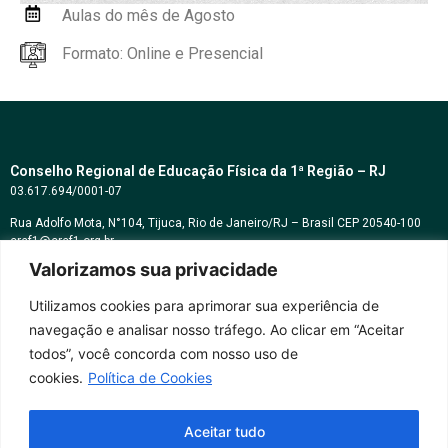
Aulas do mês de Agosto
Formato: Online e Presencial
Conselho Regional de Educação Física da 1ª Região – RJ
03.617.694/0001-07
Rua Adolfo Mota, N°104, Tijuca, Rio de Janeiro/RJ – Brasil CEP 20540-100
cref1@cref1.org.br
Valorizamos sua privacidade
Assessoria de comunicação:
decom@cref1.org.br
Utilizamos cookies para aprimorar sua experiência de
navegação e analisar nosso tráfego. Ao clicar em “Aceitar
Horários de atendimento:
todos”, você concorda com nosso uso de
2ª a 6ª feira das 9h às 17h / Sábados das 09h às 13h
cookies.
Política de Cookies
Whatsapp: (21) 2569-2398
Aceitar tudo