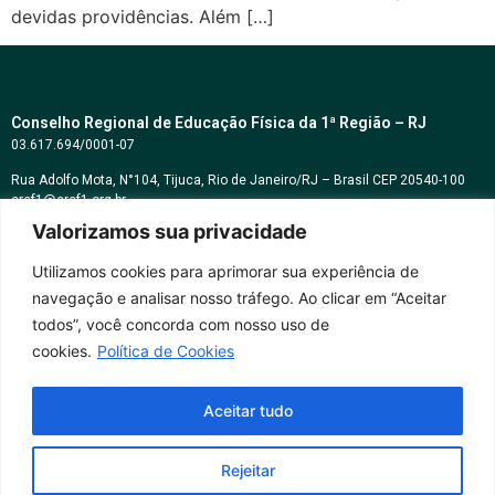
devidas providências. Além […]
Conselho Regional de Educação Física da 1ª Região – RJ
03.617.694/0001-07
Rua Adolfo Mota, N°104, Tijuca, Rio de Janeiro/RJ – Brasil CEP 20540-100
cref1@cref1.org.br
Valorizamos sua privacidade
Assessoria de comunicação:
decom@cref1.org.br
Utilizamos cookies para aprimorar sua experiência de
navegação e analisar nosso tráfego. Ao clicar em “Aceitar
Horários de atendimento:
todos”, você concorda com nosso uso de
2ª a 6ª feira das 9h às 17h / Sábados das 09h às 13h
cookies.
Política de Cookies
Whatsapp: (21) 2569-2398
Aceitar tudo
Rejeitar