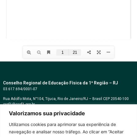
Conselho Regional de Educação Física da 1ª Região – RJ
03.617.694/0001-07
Rua Adolfo Mota, N°104, Tijuca, Rio de Janeiro/RJ – Brasil CEP 20540-100
cref1@cref1.org.br
Valorizamos sua privacidade
Assessoria de comunicação:
decom@cref1.org.br
Utilizamos cookies para aprimorar sua experiência de
navegação e analisar nosso tráfego. Ao clicar em “Aceitar