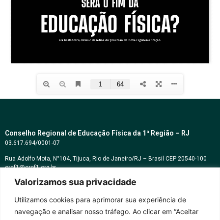
Conselho Regional de Educação Física da 1ª Região – RJ
03.617.694/0001-07
Rua Adolfo Mota, N°104, Tijuca, Rio de Janeiro/RJ – Brasil CEP 20540-100
cref1@cref1.org.br
Valorizamos sua privacidade
Assessoria de comunicação:
decom@cref1.org.br
Utilizamos cookies para aprimorar sua experiência de
navegação e analisar nosso tráfego. Ao clicar em “Aceitar