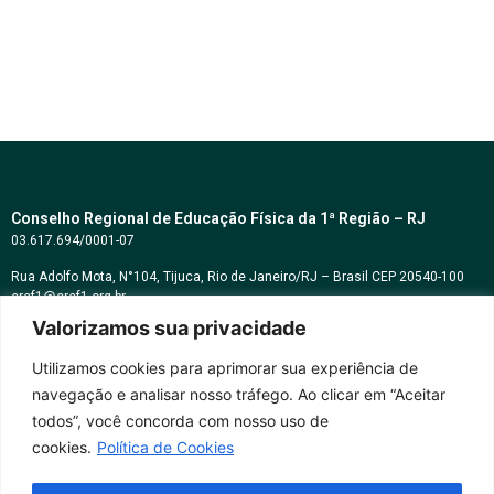
Conselho Regional de Educação Física da 1ª Região – RJ
03.617.694/0001-07
Rua Adolfo Mota, N°104, Tijuca, Rio de Janeiro/RJ – Brasil CEP 20540-100
cref1@cref1.org.br
Valorizamos sua privacidade
Assessoria de comunicação:
decom@cref1.org.br
Utilizamos cookies para aprimorar sua experiência de
navegação e analisar nosso tráfego. Ao clicar em “Aceitar
Horários de atendimento:
todos”, você concorda com nosso uso de
2ª a 6ª feira das 9h às 17h / Sábados das 09h às 13h
cookies.
Política de Cookies
Whatsapp: (21) 2569-2398