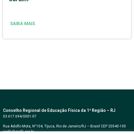
SAIBA MAIS
Conselho Regional de Educação Física da 1ª Região – RJ
03.617.694/0001-07
Rua Adolfo Mota, N°104, Tijuca, Rio de Janeiro/RJ – Brasil CEP 20540-100
cref1@cref1.org.br