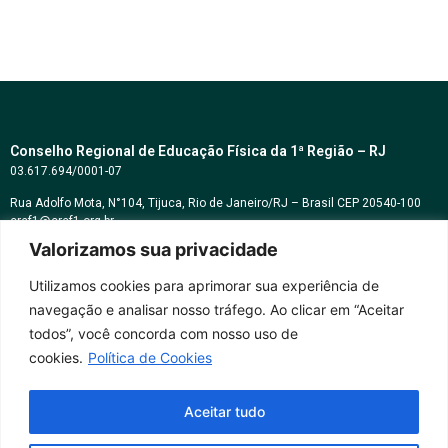
Conselho Regional de Educação Física da 1ª Região – RJ
03.617.694/0001-07
Rua Adolfo Mota, N°104, Tijuca, Rio de Janeiro/RJ – Brasil CEP 20540-100
cref1@cref1.org.br
Valorizamos sua privacidade
Assessoria de comunicação:
decom@cref1.org.br
Utilizamos cookies para aprimorar sua experiência de
navegação e analisar nosso tráfego. Ao clicar em “Aceitar
Horários de atendimento:
todos”, você concorda com nosso uso de
2ª a 6ª feira das 9h às 17h / Sábados das 09h às 13h
cookies.
Política de Cookies
Whatsapp: (21) 2569-2398
Aceitar tudo