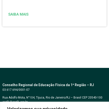
SAIBA MAIS
Conselho Regional de Educação Física da 1ª Região – RJ
03.617.694/0001-07
Rua Adolfo Mota, N°104, Tijuca, Rio de Janeiro/RJ – Brasil CEP 20540-100
cref1@cref1.org.br
Valorizamos sua privacidade