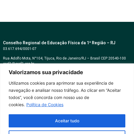
Conselho Regional de Educação Física da 1ª Região – RJ
03.617.694/0001-07
Rua Adolfo Mota, N°104, Tijuca, Rio de Janeiro/RJ – Brasil CEP 20540-100
cref1@cref1.org.br
Valorizamos sua privacidade
Assessoria de comunicação:
decom@cref1.org.br
Utilizamos cookies para aprimorar sua experiência de
navegação e analisar nosso tráfego. Ao clicar em “Aceitar
Horários de atendimento:
todos”, você concorda com nosso uso de
2ª a 6ª feira das 9h às 17h / Sábados das 09h às 13h
cookies.
Política de Cookies
Whatsapp: (21) 2569-2398
Aceitar tudo