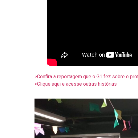
>Confira a reportagem que o G1 fez sobre o prof
>Clique aqui e acesse outras histórias