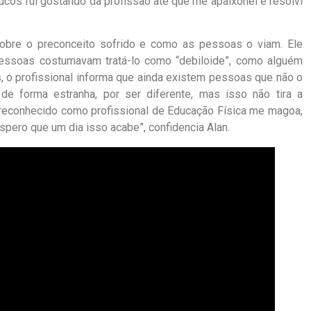
ucos fui gostando da profissão até que me apaixonei e resolvi
 sobre o preconceito sofrido e como as pessoas o viam. Ele
pessoas costumavam tratá-lo como “debiloide”, como alguém
is, o profissional informa que ainda existem pessoas que não o
e forma estranha, por ser diferente, mas isso não tira a
reconhecido como profissional de Educação Física me magoa,
spero que um dia isso acabe”, confidencia Alan.