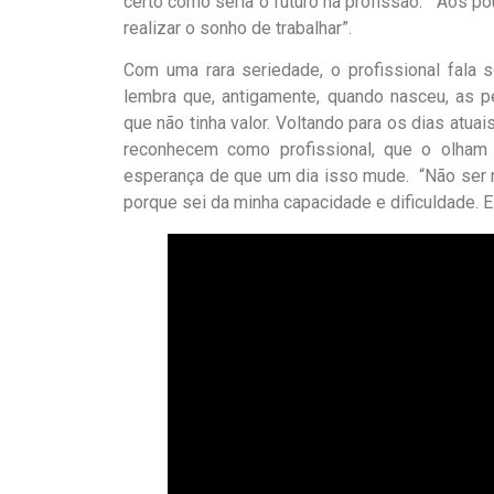
certo como seria o futuro na profissão. “Aos po
realizar o sonho de trabalhar”.
Com uma rara seriedade, o profissional fala
lembra que, antigamente, quando nasceu, as 
que não tinha valor. Voltando para os dias atua
reconhecem como profissional, que o olham d
esperança de que um dia isso mude. “Não ser 
porque sei da minha capacidade e dificuldade. E