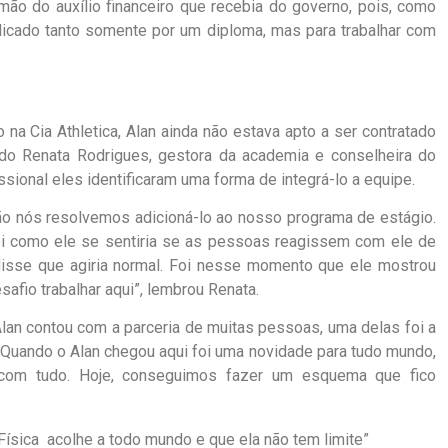
 mão do auxílio financeiro que recebia do governo, pois, como
icado tanto somente por um diploma, mas para trabalhar com
a Cia Athletica, Alan ainda não estava apto a ser contratado
ndo Renata Rodrigues, gestora da academia e conselheira do
sional eles identificaram uma forma de integrá-lo a equipe.
ntão nós resolvemos adicioná-lo ao nosso programa de estágio.
ei como ele se sentiria se as pessoas reagissem com ele de
 disse que agiria normal. Foi nesse momento que ele mostrou
afio trabalhar aqui”, lembrou Renata.
 Alan contou com a parceria de muitas pessoas, uma delas foi a
“Quando o Alan chegou aqui foi uma novidade para tudo mundo,
 com tudo. Hoje, conseguimos fazer um esquema que fico
Física acolhe a todo mundo e que ela não tem limite”