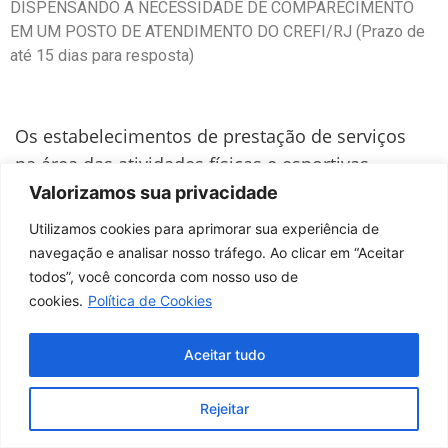
DISPENSANDO A NECESSIDADE DE COMPARECIMENTO
EM UM POSTO DE ATENDIMENTO DO CREFI/RJ (Prazo de
até 15 dias para resposta)
Os estabelecimentos de prestação de serviços
na área das atividades físicas e esportivas
terão, obrigatoriamente, a assistência de
Valorizamos sua privacidade
Responsável Técnico, registrado no CREF1, na
Utilizamos cookies para aprimorar sua experiência de
forma da lei.
navegação e analisar nosso tráfego. Ao clicar em “Aceitar
todos”, você concorda com nosso uso de
cookies.
Política de Cookies
Competências do Responsável Técnico
Aceitar tudo
Resolução CONFEF nº 134/2007
Rejeitar
Alteração de Responsabilidade Técnica