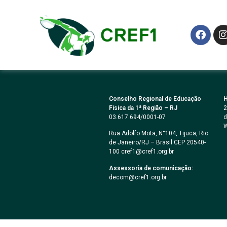
Anos:
1987
Resolução Federal CFE
Conselho Regional de Educação
H
Física da 1ª Região – RJ
2
03.617.694/0001-07
d
W
Rua Adolfo Mota, N°104, Tijuca, Rio
de Janeiro/RJ – Brasil CEP 20540-
100 cref1@cref1.org.br
Assessoria de comunicação:
decom@cref1.org.br