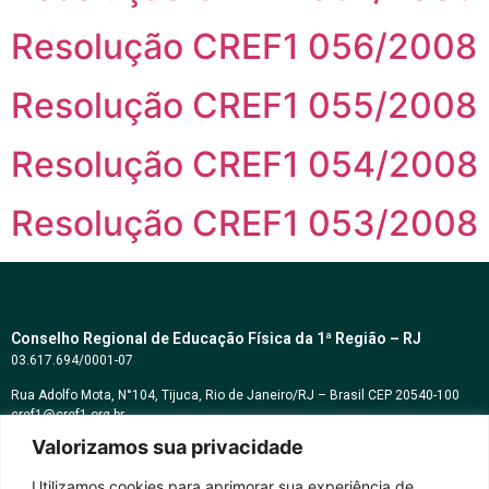
Resolução CREF1 056/2008
Resolução CREF1 055/2008
Resolução CREF1 054/2008
Resolução CREF1 053/2008
Conselho Regional de Educação Física da 1ª Região – RJ
03.617.694/0001-07
Rua Adolfo Mota, N°104, Tijuca, Rio de Janeiro/RJ – Brasil CEP 20540-100
cref1@cref1.org.br
Valorizamos sua privacidade
Assessoria de comunicação:
decom@cref1.org.br
Utilizamos cookies para aprimorar sua experiência de