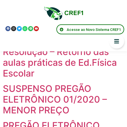
Anos:
2020
Lei Municipal 3149/2020 –
Acesse ao Novo Sistema CREF1
Cabo Frio
Resolução – Retorno das
aulas práticas de Ed.Física
Escolar
SUSPENSO PREGÃO
ELETRÔNICO 01/2020 –
MENOR PREÇO
PREGÃO ELETRÔNICO