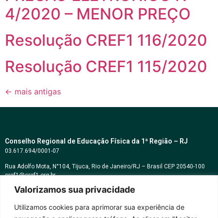
4/2020 – MENOR PREÇO
Resolução CREF1 116/2020
Resolução CREF1 115/2020
←
mais antigas
Conselho Regional de Educação Física da 1ª Região – RJ
03.617.694/0001-07
Rua Adolfo Mota, N°104, Tijuca, Rio de Janeiro/RJ – Brasil CEP 20540-100
cref1@cref1.org.br
Valorizamos sua privacidade
Assessoria de comunicação:
decom@cref1.org.br
Utilizamos cookies para aprimorar sua experiência de