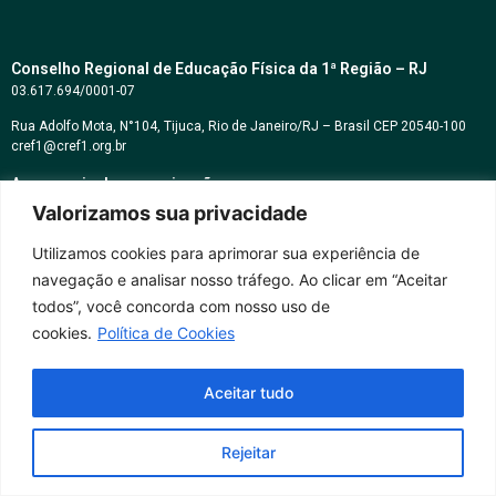
Conselho Regional de Educação Física da 1ª Região – RJ
03.617.694/0001-07
Rua Adolfo Mota, N°104, Tijuca, Rio de Janeiro/RJ – Brasil CEP 20540-100
cref1@cref1.org.br
Assessoria de comunicação:
decom@cref1.org.br
Valorizamos sua privacidade
Utilizamos cookies para aprimorar sua experiência de
Horários de atendimento:
navegação e analisar nosso tráfego. Ao clicar em “Aceitar
2ª a 6ª feira das 9h às 17h / Sábados das 09h às 13h
todos”, você concorda com nosso uso de
Whatsapp: (21) 2569-2398
cookies.
Política de Cookies
Aceitar tudo
Rejeitar