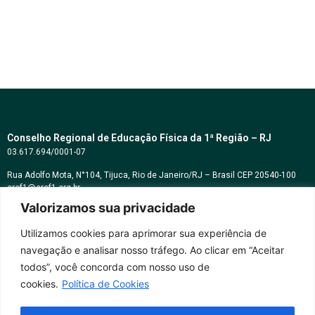
Conselho Regional de Educação Física da 1ª Região – RJ
03.617.694/0001-07
Rua Adolfo Mota, N°104, Tijuca, Rio de Janeiro/RJ – Brasil CEP 20540-100
cref1@cref1.org.br
Valorizamos sua privacidade
Assessoria de comunicação:
decom@cref1.org.br
Utilizamos cookies para aprimorar sua experiência de
navegação e analisar nosso tráfego. Ao clicar em “Aceitar
Horários de atendimento:
todos”, você concorda com nosso uso de
2ª a 6ª feira das 9h às 17h / Sábados das 09h às 13h
cookies.
Política de Cookies
Whatsapp: (21) 2569-2398