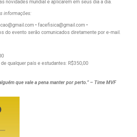
 as novidades mundial e aplicarem em seus dia a dia.
is informações:
acao@gmail.com • facefisica@gmail.com •
 do evento serão comunicados diretamente por e-mail.
00
 de qualquer país e estudantes: R$350,00
 alguém que vale a pena manter por perto.” – Time MVF