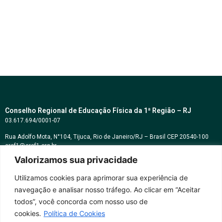
Conselho Regional de Educação Física da 1ª Região – RJ
03.617.694/0001-07
Rua Adolfo Mota, N°104, Tijuca, Rio de Janeiro/RJ – Brasil CEP 20540-100
cref1@cref1.org.br
Valorizamos sua privacidade
Assessoria de comunicação:
decom@cref1.org.br
Utilizamos cookies para aprimorar sua experiência de
navegação e analisar nosso tráfego. Ao clicar em “Aceitar
Horários de atendimento:
todos”, você concorda com nosso uso de
2ª a 6ª feira das 9h às 17h / Sábados das 09h às 13h
cookies.
Política de Cookies
Whatsapp: (21) 2569-2398