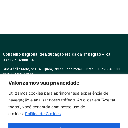
Conselho Regional de Educação Física da 1ª Região – RJ
03.617.694/0001-07
Rua Adolfo Mota, N°104, Tijuca, Rio de Janeiro/RJ – Brasil CEP 20540-100
cref1@cref1.org.br
Valorizamos sua privacidade
Assessoria de comunicação:
decom@cref1.org.br
Utilizamos cookies para aprimorar sua experiência de
navegação e analisar nosso tráfego. Ao clicar em “Aceitar
Horários de atendimento:
todos”, você concorda com nosso uso de
2ª a 6ª feira das 9h às 17h / Sábados das 09h às 13h
cookies.
Política de Cookies
Whatsapp: (21) 2569-2398