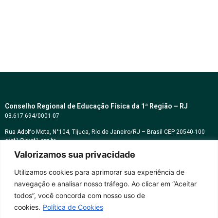
Conselho Regional de Educação Física da 1ª Região – RJ
03.617.694/0001-07
Rua Adolfo Mota, N°104, Tijuca, Rio de Janeiro/RJ – Brasil CEP 20540-100
cref1@cref1.org.br
Valorizamos sua privacidade
Assessoria de comunicação:
decom@cref1.org.br
Utilizamos cookies para aprimorar sua experiência de
navegação e analisar nosso tráfego. Ao clicar em “Aceitar
Horários de atendimento:
todos”, você concorda com nosso uso de
2ª a 6ª feira das 9h às 17h / Sábados das 09h às 13h
cookies.
Política de Cookies
Whatsapp: (21) 2569-2398