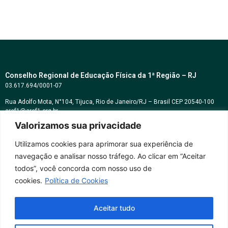
Conselho Regional de Educação Física da 1ª Região – RJ
03.617.694/0001-07
Rua Adolfo Mota, N°104, Tijuca, Rio de Janeiro/RJ – Brasil CEP 20540-100
cref1@cref1.org.br
Valorizamos sua privacidade
Assessoria de comunicação:
decom@cref1.org.br
Utilizamos cookies para aprimorar sua experiência de
navegação e analisar nosso tráfego. Ao clicar em “Aceitar
Horários de atendimento:
todos”, você concorda com nosso uso de
2ª a 6ª feira das 9h às 17h / Sábados das 09h às 13h
cookies.
Política de Cookies
Whatsapp: (21) 2569-2398
Aceitar tudo