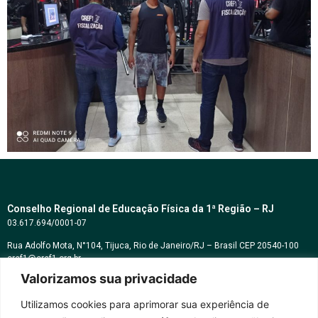
Conselho Regional de Educação Física da 1ª Região – RJ
03.617.694/0001-07
Rua Adolfo Mota, N°104, Tijuca, Rio de Janeiro/RJ – Brasil CEP 20540-100
cref1@cref1.org.br
Valorizamos sua privacidade
Assessoria de comunicação:
decom@cref1.org.br
Utilizamos cookies para aprimorar sua experiência de