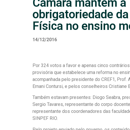
Câmara mantém a
obrigatoriedade d
Física no ensino m
14/12/2016
Por 324 votos a favor e apenas cinco contrário
provisória que estabelece uma reforma no ensin
acompanhada pelo presidente do CREF1, Prof. A
Ernani Contursi, e pelos conselheiros Cristiane 
Também estavam presentes: Diogo Seabra, pres
Sergio Tavares, representante do corpo docente
representante dos coordenadores das faculdade
SINPEF RIO.
Pelo projeto enviado pelo governo, os conteúdo