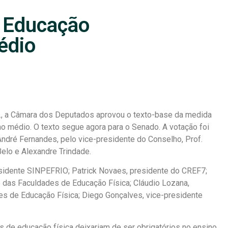
a Educação
édio
s., a Câmara dos Deputados aprovou o texto-base da medida
o médio. O texto segue agora para o Senado. A votação foi
ndré Fernandes, pelo vice-presidente do Conselho, Prof.
Belo e Alexandre Trindade.
idente SINPEFRIO; Patrick Novaes, presidente do CREF7;
 das Faculdades de Educação Física; Cláudio Lozana,
s de Educação Física; Diego Gonçalves, vice-presidente
s de educação física deixariam de ser obrigatórios no ensino