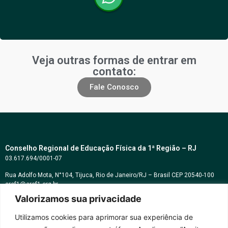
Veja outras formas de entrar em
contato:
Fale Conosco
Conselho Regional de Educação Física da 1ª Região – RJ
03.617.694/0001-07
Rua Adolfo Mota, N°104, Tijuca, Rio de Janeiro/RJ – Brasil CEP 20540-100
cref1@cref1.org.br
Valorizamos sua privacidade
Assessoria de comunicação:
decom@cref1.org.br
Utilizamos cookies para aprimorar sua experiência de