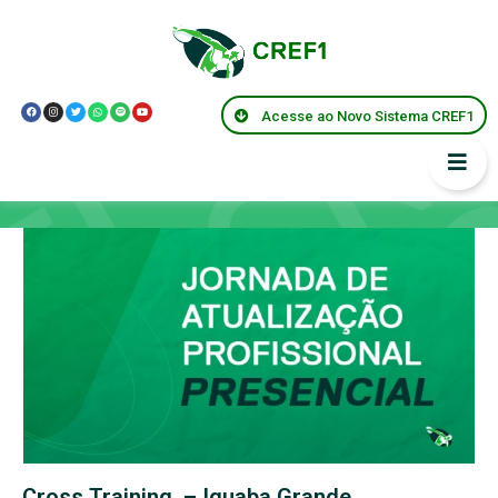
Acesse ao Novo Sistema CREF1
Capacitações
Cross Training – Iguaba Grande