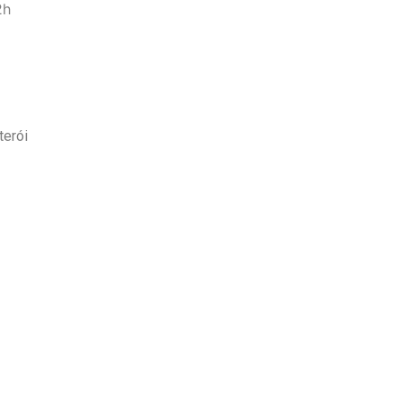
2h
terói