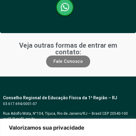
Veja outras formas de entrar em
contato:
Fale Conosco
Conselho Regional de Educação Física da 1ª Região – RJ
03.617.694/0001-07
Rua Adolfo Mota, N°104, Tijuca, Rio de Janeiro/RJ – Brasil CEP 20540-100
cref1@cref1.org.br
Valorizamos sua privacidade
Assessoria de comunicação:
decom@cref1.org.br