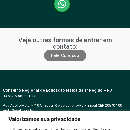
Veja outras formas de entrar em
contato:
Fale Conosco
Conselho Regional de Educação Física da 1ª Região – RJ
03.617.694/0001-07
Rua Adolfo Mota, N°104, Tijuca, Rio de Janeiro/RJ – Brasil CEP 20540-100
cref1@cref1.org.br
Valorizamos sua privacidade
Assessoria de comunicação:
decom@cref1.org.br
Utilizamos cookies para aprimorar sua experiência de