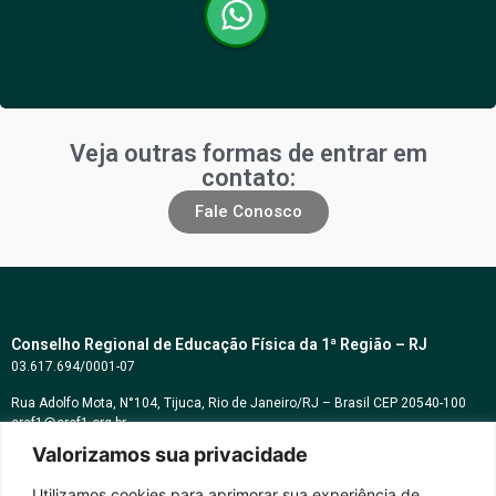
Veja outras formas de entrar em
contato:
Fale Conosco
Conselho Regional de Educação Física da 1ª Região – RJ
03.617.694/0001-07
Rua Adolfo Mota, N°104, Tijuca, Rio de Janeiro/RJ – Brasil CEP 20540-100
cref1@cref1.org.br
Valorizamos sua privacidade
Assessoria de comunicação:
decom@cref1.org.br
Utilizamos cookies para aprimorar sua experiência de