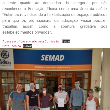
ausente quanto às demandas da categoria por não
reconhecer a Educação Física como uma área da saúde.
“Estamos reivindicando a flexibilização de espaços públicos
para que os profissionais de Educação Física possam
trabalhar, assim como a abertura gradativa dos
estabelecimentos privados”.
Acesse o ofício enviado pela Comissão
Baixar
Nota Técnica
Baixar