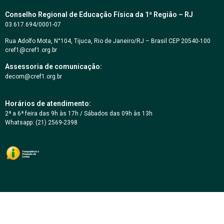
Conselho Regional de Educação Física da 1ª Região – RJ
03.617.694/0001-07
Rua Adolfo Mota, N°104, Tijuca, Rio de Janeiro/RJ – Brasil CEP 20540-100
cref1@cref1.org.br
Assessoria de comunicação:
decom@cref1.org.br
Horários de atendimento:
2ª a 6ª feira das 9h às 17h / Sábados das 09h às 13h
Whatsapp: (21) 2569-2398