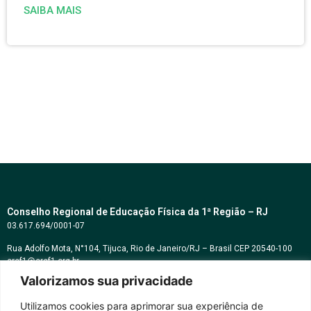
SAIBA MAIS
Conselho Regional de Educação Física da 1ª Região – RJ
03.617.694/0001-07
Rua Adolfo Mota, N°104, Tijuca, Rio de Janeiro/RJ – Brasil CEP 20540-100
cref1@cref1.org.br
Valorizamos sua privacidade
Assessoria de comunicação:
decom@cref1.org.br
Utilizamos cookies para aprimorar sua experiência de