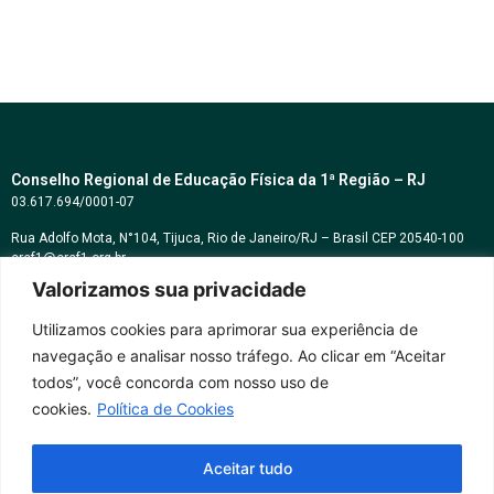
Conselho Regional de Educação Física da 1ª Região – RJ
03.617.694/0001-07
Rua Adolfo Mota, N°104, Tijuca, Rio de Janeiro/RJ – Brasil CEP 20540-100
cref1@cref1.org.br
Valorizamos sua privacidade
Assessoria de comunicação:
decom@cref1.org.br
Utilizamos cookies para aprimorar sua experiência de
navegação e analisar nosso tráfego. Ao clicar em “Aceitar
Horários de atendimento:
todos”, você concorda com nosso uso de
2ª a 6ª feira das 9h às 17h / Sábados das 09h às 13h
cookies.
Política de Cookies
Whatsapp: (21) 2569-2398
Aceitar tudo