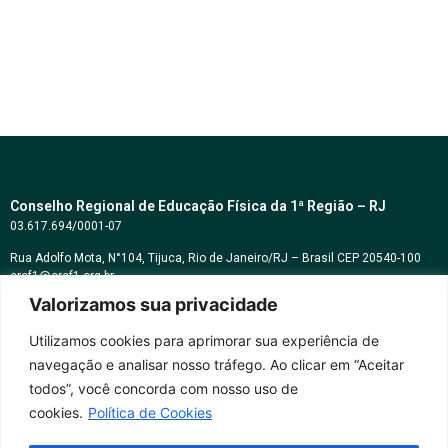
Conselho Regional de Educação Física da 1ª Região – RJ
03.617.694/0001-07
Rua Adolfo Mota, N°104, Tijuca, Rio de Janeiro/RJ – Brasil CEP 20540-100
cref1@cref1.org.br
Valorizamos sua privacidade
Assessoria de comunicação:
decom@cref1.org.br
Utilizamos cookies para aprimorar sua experiência de
navegação e analisar nosso tráfego. Ao clicar em “Aceitar
Horários de atendimento:
todos”, você concorda com nosso uso de
2ª a 6ª feira das 9h às 17h / Sábados das 09h às 13h
cookies.
Política de Cookies
Whatsapp: (21) 2569-2398