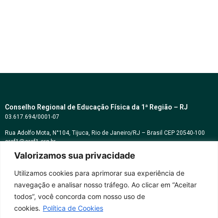
Conselho Regional de Educação Física da 1ª Região – RJ
03.617.694/0001-07
Rua Adolfo Mota, N°104, Tijuca, Rio de Janeiro/RJ – Brasil CEP 20540-100
cref1@cref1.org.br
Valorizamos sua privacidade
Assessoria de comunicação:
decom@cref1.org.br
Utilizamos cookies para aprimorar sua experiência de
navegação e analisar nosso tráfego. Ao clicar em “Aceitar
Horários de atendimento:
todos”, você concorda com nosso uso de
2ª a 6ª feira das 9h às 17h / Sábados das 09h às 13h
cookies.
Política de Cookies
Whatsapp: (21) 2569-2398