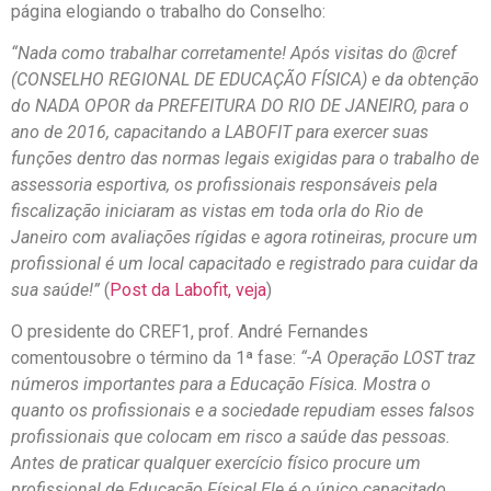
página elogiando o trabalho do Conselho:
“Nada como trabalhar corretamente! Após visitas do @cref
(CONSELHO REGIONAL DE EDUCAÇÃO FÍSICA) e da obtenção
do NADA OPOR da PREFEITURA DO RIO DE JANEIRO, para o
ano de 2016, capacitando a LABOFIT para exercer suas
funções dentro das normas legais exigidas para o trabalho de
assessoria esportiva, os profissionais responsáveis pela
fiscalização iniciaram as vistas em toda orla do Rio de
Janeiro com avaliações rígidas e agora rotineiras, procure um
profissional é um local capacitado e registrado para cuidar da
sua saúde!”
(
Post da Labofit, veja
)
O presidente do CREF1, prof. André Fernandes
comentousobre o término da 1ª fase:
“-A Operação LOST traz
números importantes para a Educação Física. Mostra o
quanto os profissionais e a sociedade repudiam esses falsos
profissionais que colocam em risco a saúde das pessoas.
Antes de praticar qualquer exercício físico procure um
profissional de Educação Física! Ele é o único capacitado