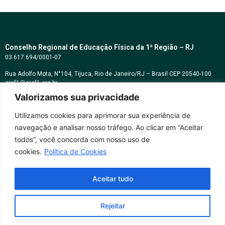
Conselho Regional de Educação Física da 1ª Região – RJ
03.617.694/0001-07
Rua Adolfo Mota, N°104, Tijuca, Rio de Janeiro/RJ – Brasil CEP 20540-100
cref1@cref1.org.br
Valorizamos sua privacidade
Assessoria de comunicação:
decom@cref1.org.br
Utilizamos cookies para aprimorar sua experiência de
navegação e analisar nosso tráfego. Ao clicar em “Aceitar
Horários de atendimento:
todos”, você concorda com nosso uso de
2ª a 6ª feira das 9h às 17h / Sábados das 09h às 13h
cookies.
Política de Cookies
Whatsapp: (21) 2569-2398
Aceitar tudo
Rejeitar