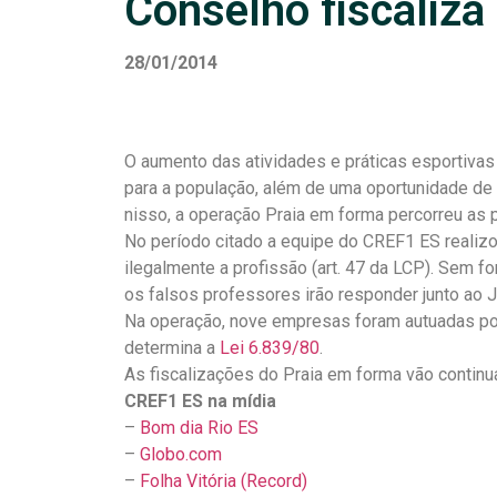
Conselho fiscaliza
28/01/2014
O aumento das atividades e práticas esportivas
para a população, além de uma oportunidade de 
nisso, a operação Praia em forma percorreu as pr
No período citado a equipe do CREF1 ES realiz
ilegalmente a profissão (art. 47 da LCP). Sem f
os falsos professores irão responder junto ao 
Na operação, nove empresas foram autuadas p
determina a
Lei 6.839/80
.
As fiscalizações do Praia em forma vão continu
CREF1 ES na mídia
–
Bom dia Rio ES
–
Globo.com
–
Folha Vitória (Record)