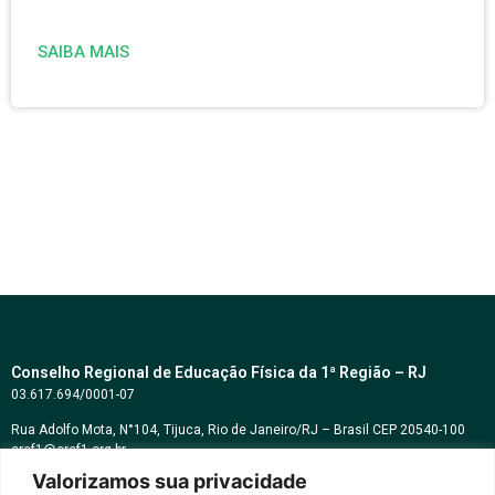
SAIBA MAIS
Conselho Regional de Educação Física da 1ª Região – RJ
03.617.694/0001-07
Rua Adolfo Mota, N°104, Tijuca, Rio de Janeiro/RJ – Brasil CEP 20540-100
cref1@cref1.org.br
Valorizamos sua privacidade
Assessoria de comunicação: