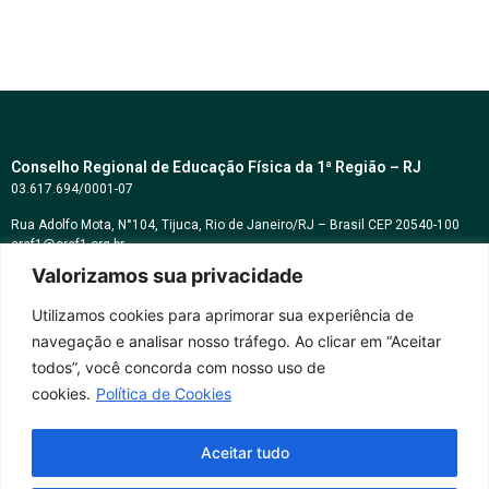
Conselho Regional de Educação Física da 1ª Região – RJ
03.617.694/0001-07
Rua Adolfo Mota, N°104, Tijuca, Rio de Janeiro/RJ – Brasil CEP 20540-100
cref1@cref1.org.br
Valorizamos sua privacidade
Assessoria de comunicação:
decom@cref1.org.br
Utilizamos cookies para aprimorar sua experiência de
navegação e analisar nosso tráfego. Ao clicar em “Aceitar
Horários de atendimento:
todos”, você concorda com nosso uso de
2ª a 6ª feira das 9h às 17h / Sábados das 09h às 13h
cookies.
Política de Cookies
Whatsapp: (21) 2569-2398
Aceitar tudo