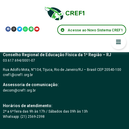
Alexandre da Motta
Campanelli
Acesse ao Novo Sistema CREF1
Conselho Regional de Educação Física da 1ª Região – RJ
03.617.694/0001-07
Rua Adolfo Mota, N°104, Tijuca, Rio de Janeiro/RJ – Brasil CEP 20540-100
cref1@cref1.org.br
Assessoria de comunicação:
decom@cref1.org.br
Horários de atendimento:
2ª a 6ª feira das 9h às 17h / Sábados das 09h às 13h
Whatsapp: (21) 2569-2398