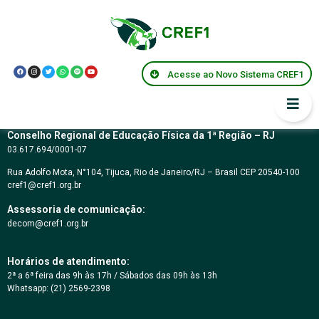
Andrea Teixeira
Vilela Franca
Acesse ao Novo Sistema CREF1
Conselho Regional de Educação Física da 1ª Região – RJ
03.617.694/0001-07
Rua Adolfo Mota, N°104, Tijuca, Rio de Janeiro/RJ – Brasil CEP 20540-100
cref1@cref1.org.br
Assessoria de comunicação:
decom@cref1.org.br
Horários de atendimento:
2ª a 6ª feira das 9h às 17h / Sábados das 09h às 13h
Whatsapp: (21) 2569-2398