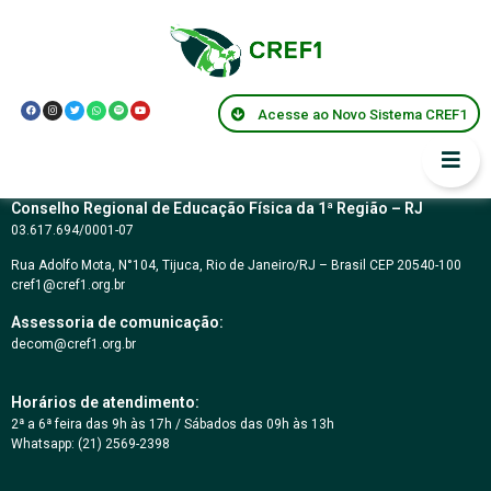
Diego Gonçalves
Marques
Acesse ao Novo Sistema CREF1
Conselho Regional de Educação Física da 1ª Região – RJ
03.617.694/0001-07
Rua Adolfo Mota, N°104, Tijuca, Rio de Janeiro/RJ – Brasil CEP 20540-100
cref1@cref1.org.br
Assessoria de comunicação:
decom@cref1.org.br
Horários de atendimento:
2ª a 6ª feira das 9h às 17h / Sábados das 09h às 13h
Whatsapp: (21) 2569-2398