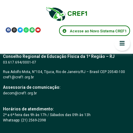
Ernani Bevilaqua
Contursi
Acesse ao Novo Sistema CREF1
Conselho Regional de Educação Física da 1ª Região – RJ
03.617.694/0001-07
Rua Adolfo Mota, N°104, Tijuca, Rio de Janeiro/RJ – Brasil CEP 20540-100
cref1@cref1.org.br
Assessoria de comunicação:
decom@cref1.org.br
Horários de atendimento:
2ª a 6ª feira das 9h às 17h / Sábados das 09h às 13h
Whatsapp: (21) 2569-2398