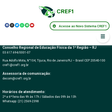
Samara Falcão
Jardim
Acesse ao Novo Sistema CREF1
Conselho Regional de Educação Física da 1ª Região – RJ
03.617.694/0001-07
Rua Adolfo Mota, N°104, Tijuca, Rio de Janeiro/RJ – Brasil CEP 20540-100
cref1@cref1.org.br
Assessoria de comunicação:
decom@cref1.org.br
Horários de atendimento:
2ª a 6ª feira das 9h às 17h / Sábados das 09h às 13h
Whatsapp: (21) 2569-2398