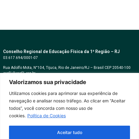
Conselho Regional de Educação Física da 1ª Região – RJ
03.617.694/0001-07
Rua Adolfo Mota, N°104, Tijuca, Rio de Janeiro/RJ – Brasil CEP 20540-100
cref1@cref1.org.br
Valorizamos sua privacidade
Assessoria de comunicação:
decom@cref1.org.br
Utilizamos cookies para aprimorar sua experiência de
navegação e analisar nosso tráfego. Ao clicar em “Aceitar
Horários de atendimento:
todos”, você concorda com nosso uso de
2ª a 6ª feira das 9h às 17h / Sábados das 09h às 13h
cookies.
Política de Cookies
Whatsapp: (21) 2569-2398
Aceitar tudo