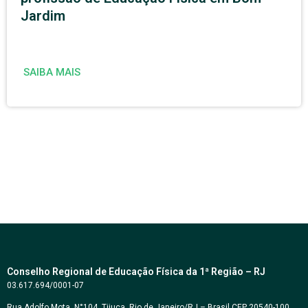
Jardim
SAIBA MAIS
Conselho Regional de Educação Física da 1ª Região – RJ
03.617.694/0001-07
Rua Adolfo Mota, N°104, Tijuca, Rio de Janeiro/RJ – Brasil CEP 20540-100