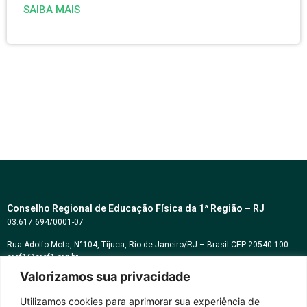
SAIBA MAIS
Conselho Regional de Educação Física da 1ª Região – RJ
03.617.694/0001-07
Rua Adolfo Mota, N°104, Tijuca, Rio de Janeiro/RJ – Brasil CEP 20540-100
cref1@cref1.org.br
Valorizamos sua privacidade
Assessoria de comunicação:
decom@cref1.org.br
Utilizamos cookies para aprimorar sua experiência de