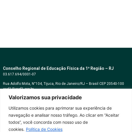
Conselho Regional de Educação Física da 1ª Região – RJ
03.617.694/0001-07
Rua Adolfo Mota, N°104, Tijuca, Rio de Janeiro/RJ – Brasil CEP 20540-100
cref1@cref1.org.br
Valorizamos sua privacidade
Assessoria de comunicação:
decom@cref1.org.br
Utilizamos cookies para aprimorar sua experiência de
navegação e analisar nosso tráfego. Ao clicar em “Aceitar
Horários de atendimento:
todos”, você concorda com nosso uso de
2ª a 6ª feira das 9h às 17h / Sábados das 09h às 13h
cookies.
Política de Cookies
Whatsapp: (21) 2569-2398