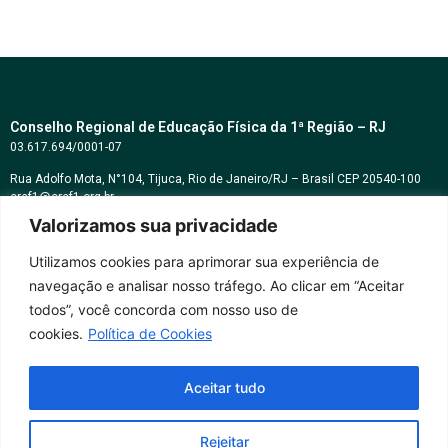
Conselho Regional de Educação Física da 1ª Região – RJ
03.617.694/0001-07
Rua Adolfo Mota, N°104, Tijuca, Rio de Janeiro/RJ – Brasil CEP 20540-100
cref1@cref1.org.br
Valorizamos sua privacidade
Assessoria de comunicação:
decom@cref1.org.br
Utilizamos cookies para aprimorar sua experiência de
navegação e analisar nosso tráfego. Ao clicar em “Aceitar
Horários de atendimento:
todos”, você concorda com nosso uso de
2ª a 6ª feira das 9h às 17h / Sábados das 09h às 13h
cookies.
Política de Cookies
Whatsapp: (21) 2569-2398
Aceitar tudo
Rejeitar