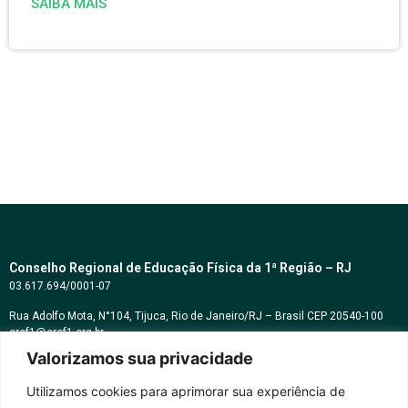
SAIBA MAIS
Conselho Regional de Educação Física da 1ª Região – RJ
03.617.694/0001-07
Rua Adolfo Mota, N°104, Tijuca, Rio de Janeiro/RJ – Brasil CEP 20540-100
cref1@cref1.org.br
Valorizamos sua privacidade
Assessoria de comunicação:
decom@cref1.org.br
Utilizamos cookies para aprimorar sua experiência de